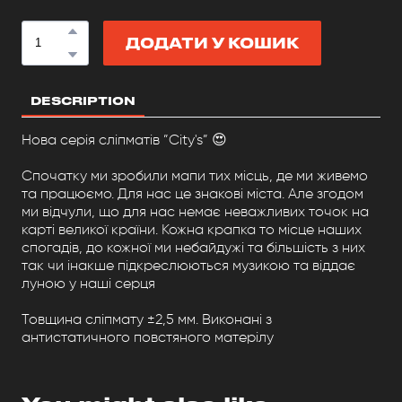
ДОДАТИ У КОШИК
DESCRIPTION
Нова серія сліпматів ”City's” 😍
Спочатку ми зробили мапи тих місць, де ми живемо
та працюємо. Для нас це знакові міста. Але згодом
ми відчули, що для нас немає неважливих точок на
карті великої країни. Кожна крапка то місце наших
спогадів, до кожної ми небайдужі та більшість з них
так чи інакше підкреслюються музикою та віддає
луною у наші серця
Товщина сліпмату ±2,5 мм. Виконані з
антистатичного повстяного матерілу