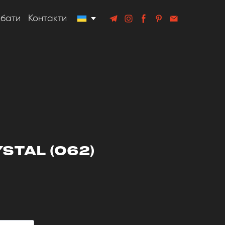
дбати
Контакти
YSTAL
(062)