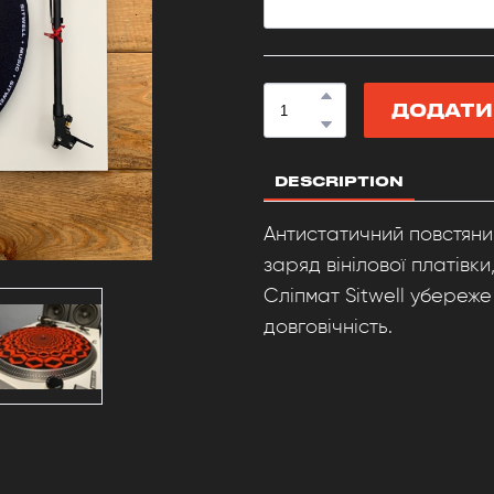
ДОДАТИ
DESCRIPTION
Антистатичний повстяни
заряд вінілової платівк
Сліпмат Sitwell убереже
довговічність.