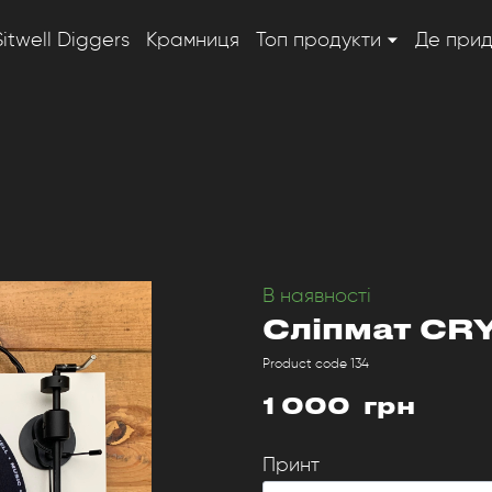
Sitwell Diggers
Крамниця
Топ продукти
Де при
В наявності
Сліпмат CR
Product code 134
1 000  грн
Принт